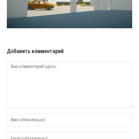
Добавить комментарий
Комментарий
Введите
свое
имя
Введите
или