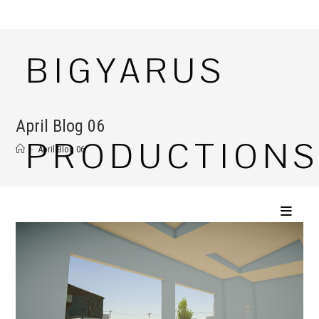
Перейти
к
содержимому
BIGYARUS
April Blog 06
PRODUCTION
>
April Blog 06