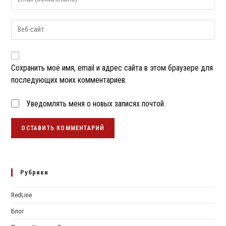
свой
имя
email-
пользователя,
Введите
адрес,
чтобы
URL
чтобы
прокомментировать
вашего
прокомментировать
веб-
сайта
Сохранить моё имя, email и адрес сайта в этом браузере для
(необязательно)
последующих моих комментариев.
Уведомлять меня о новых записях почтой.
Рубрики
RedLine
Блог