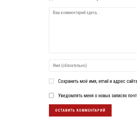
Комментарий
Введите
свое
имя
Сохранить моё имя, email и адрес сай
или
имя
пользователя,
Уведомлять меня о новых записях почт
чтобы
прокомментировать