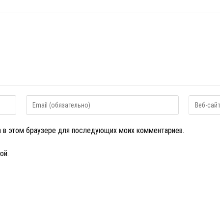
Введите
Введите
свой
URL
email-
вашего
та в этом браузере для последующих моих комментариев.
адрес,
веб-
чтобы
сайта
прокомментировать
(необязат
ой.