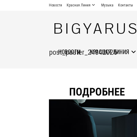
Перейти
Новости
Красная Линия
Музыка
Контакты
к
содержимому
BIGYARU
НОВОСТИ
КРАСНАЯ ЛИНИЯ
post_poster_24042026