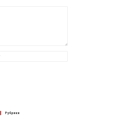
ельно)
Рубрики